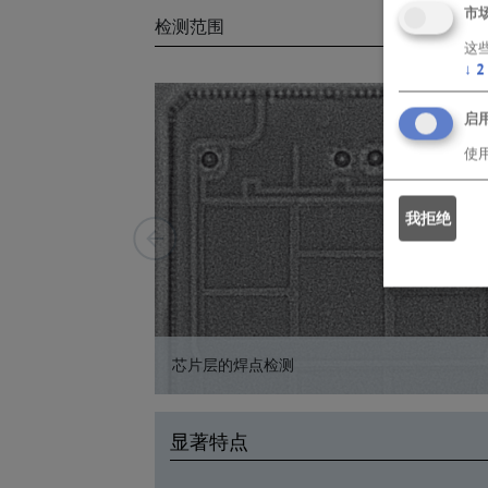
市
检测范围
这
↓
2
启
使
我拒绝
芯片层的焊点检测
显著特点