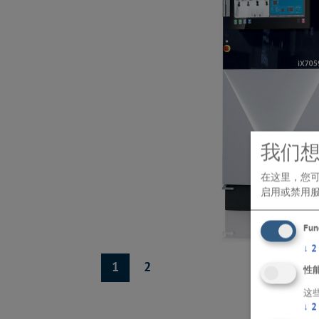
我们
在这里，您
启用或禁用
Fun
↓
2
1
2
性
这
↓
2