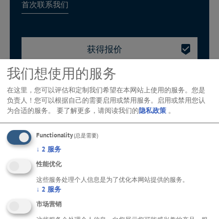
首次联系我们
获得报价
我们想使用的服务
预约一个演示日期
在这里，您可以评估和定制我们希望在本网站上使用的服务。您是
负责人！您可以根据自己的需要启用或禁用服务。启用或禁用您认
寻找其他联系人
为合适的服务。
要了解更多，请阅读我们的
隐私政策
。
Functionality
(总是需要)
↓
2
服务
有针对性地寻找正确的产品：
性能优化
这些服务处理个人信息是为了优化本网站提供的服务。
↓
2
服务
产品和解决方案查找器
市场营销